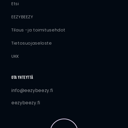
Etsi
EEZYBEEZY
Tilaus -ja toimitusehdot
Tietosuojaseloste
UKK
Ota yhteyttä
info@eezybeezy.fi
eezybeezy.fi