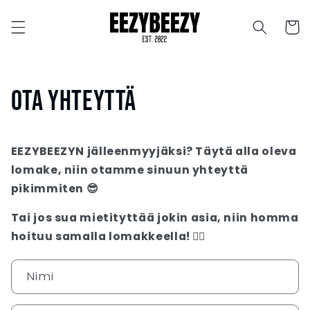
Ohita ja
siirry
Ostosko
sisältöön
Ota yhteyttä
EEZYBEEZYN jälleenmyyjäksi? Täytä alla oleva
lomake, niin otamme sinuun yhteyttä
pikimmiten 😎
Tai jos sua mietityttää jokin asia, niin homma
hoituu samalla lomakkeella! ✌🏼
Y
Nimi
h
t