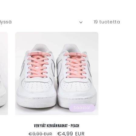
19 tuotetta
Säästä!
Venyvät kengännauhat - PEACH
Normaalihinta
Myyntihinta
€4,99 EUR
€9,99 EUR