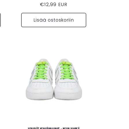
Normaalihinta
€12,99 EUR
Lisää ostoskoriin