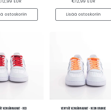
Normaalihinta
€12,99 EUR
Normaalihinta
€12,99 EUR
ää ostoskoriin
Lisää ostoskoriin
ät kengännauhat - RED
Venyvät kengännauhat - NEON ORANGE