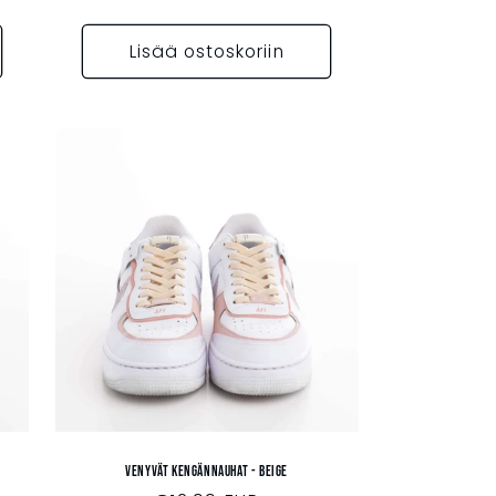
Lisää ostoskoriin
Venyvät kengännauhat - BEIGE