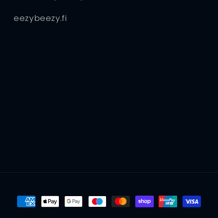
eezybeezy.fi
Maksutavat