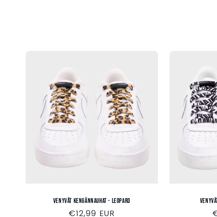
m
a
:
Venyvät kengännauhat - LEOPARD
Venyvä
Normaalihinta
€12,99 EUR