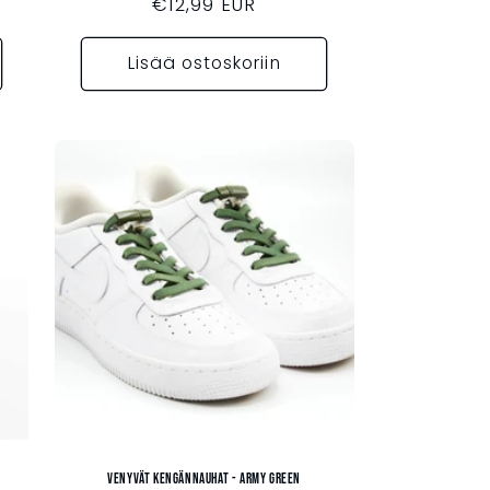
Normaalihinta
€12,99 EUR
Lisää ostoskoriin
Venyvät kengännauhat - ARMY GREEN