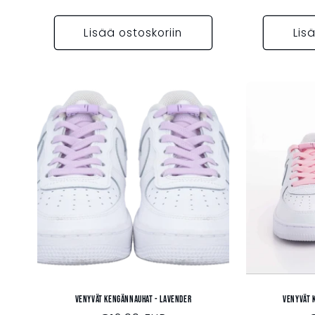
Lisää ostoskoriin
Lis
Venyvät kengännauhat - LAVENDER
Venyvät 