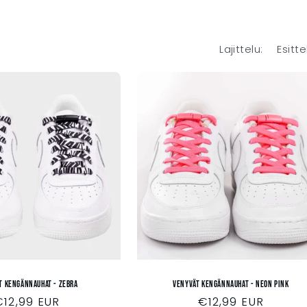
Lajittelu:
t kengännauhat - ZEBRA
Venyvät kengännauhat - NEON PINK
Normaalihinta
€12,99 EUR
Normaalihinta
€12,99 EUR