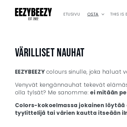
Ohita ja
siirry
sisältöön
ETUSIVU
OSTA
THIS IS
K
VÄRILLISET NAUHAT
o
EEZYBEEZY
colours sinulle, joka haluat
k
Venyvät kengännauhat tekevät elämäst
olla tylsät? Me sanomme:
ei mitään pe
o
Colors-kokoelmassa
jokainen löytää 
e
tyylittelijä tai värien kautta itseään 
l