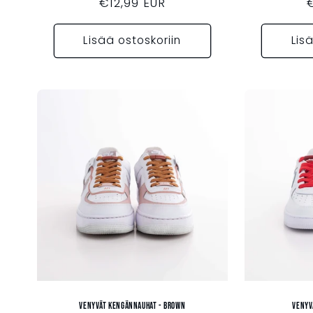
Normaalihinta
€12,99 EUR
Lisää ostoskoriin
Lis
Venyvät kengännauhat - BROWN
Venyv