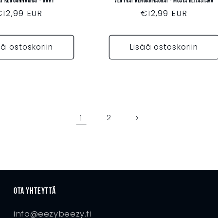
t kengännauhat - NAVY
Venyvät kengännauhat - MUSTA HEIJASTAVA
Normaalihinta
€12,99 EUR
Normaalihinta
€12,99 EUR
ää ostoskoriin
Lisää ostoskoriin
1
2
Ota yhteyttä
info@eezybeezy.fi