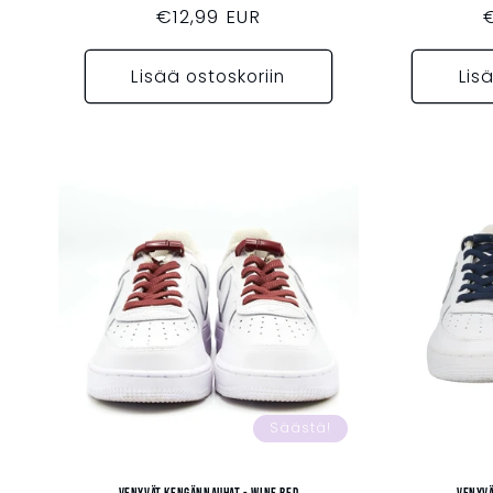
Normaalihinta
€12,99 EUR
Lisää ostoskoriin
Lis
Säästä!