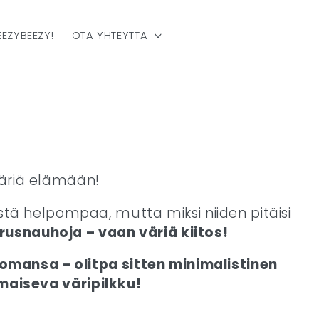
 EEZYBEEZY!
OTA YHTEYTTÄ
 väriä elämään!
ä helpompaa, mutta miksi niiden pitäisi
rusnauhoja – vaan väriä kiitos!
omansa – olitpa sitten minimalistinen
ilmaiseva väripilkku!