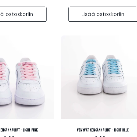
ää ostoskoriin
Lisää ostoskoriin
kengännauhat - LIGHT PINK
Venyvät kengännauhat - LIGHT BLUE