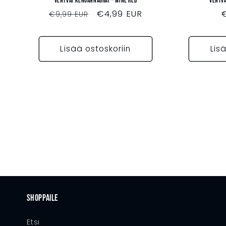
Venyvät kengännauhat - WINE RED
Venyvä
Normaalihinta
Myyntihinta
€4,99 EUR
€9,99 EUR
Lisää ostoskoriin
Lis
Shoppaile
Etsi