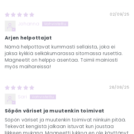
02/09/25
Johanna
Arjen helpottajat
Nämä helpottavat kummasti sellaista, joka ei
jaksa kykkiä selkäkumarassa sitomassa rusettia.
Magneetit on helppo asentaa. Toimii mainiosti
myös maihareissa!
28/08/25
Sari
Söpön väriset ja muutenkin toimivat
Söpön väriset ja muutenkin toimivat niinkuin pitää.
Tekevät kengistä jalkaan istuvat kun joustaa
liikkeen mukana. Magneetti lukkoa en ole käyttänyt