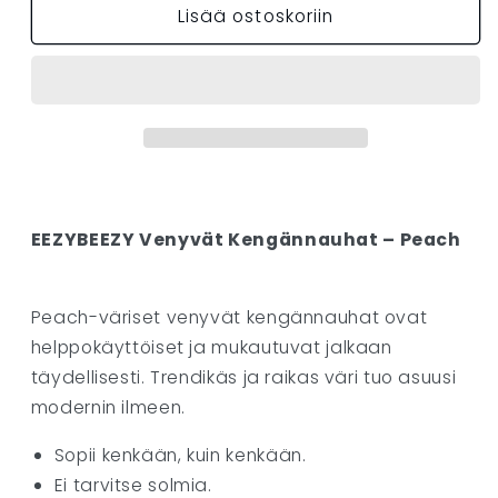
Lisää ostoskoriin
kengännauhat
kengännauhat
-
-
PEACH
PEACH
määrää
määrää
EEZYBEEZY Venyvät Kengännauhat – Peach
Peach-väriset venyvät kengännauhat ovat
helppokäyttöiset ja mukautuvat jalkaan
täydellisesti. Trendikäs ja raikas väri tuo asuusi
modernin ilmeen.
Sopii kenkään, kuin kenkään.
Ei tarvitse solmia.