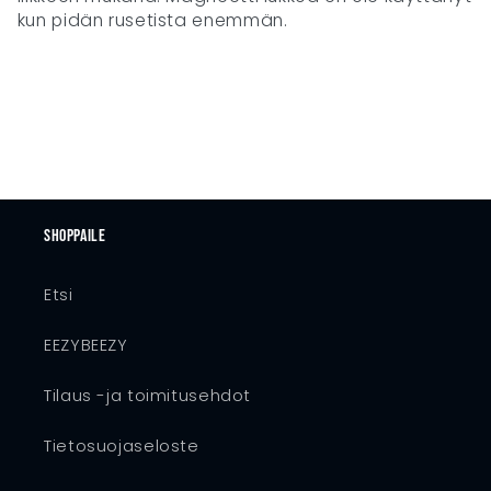
kun pidän rusetista enemmän.
Shoppaile
Etsi
EEZYBEEZY
Tilaus -ja toimitusehdot
Tietosuojaseloste