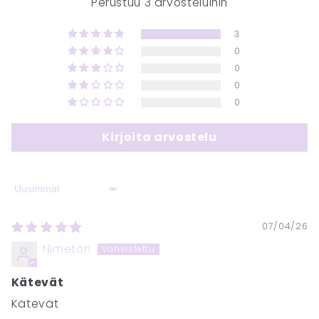
Perustuu 3 arvosteluihin
3
0
0
0
0
Kirjoita arvostelu
Sort by
07/04/26
Nimetön
Kätevät
Kätevät