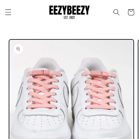
Ohita ja
siirry
Ostosko
sisältöön
Siirry
tuotetietoihin