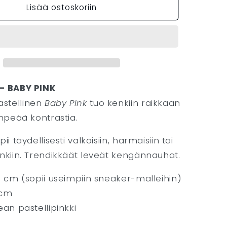
Lisää ostoskoriin
LACES
-
PINK
määrää
 – BABY PINK
stellinen
Baby Pink
tuo kenkiin raikkaan
empeää kontrastia.
ii täydellisesti valkoisiin, harmaisiin tai
nkiin. Trendikkäät leveät kengännauhat.
 cm (sopii useimpiin sneaker-malleihin)
cm
an pastellipinkki