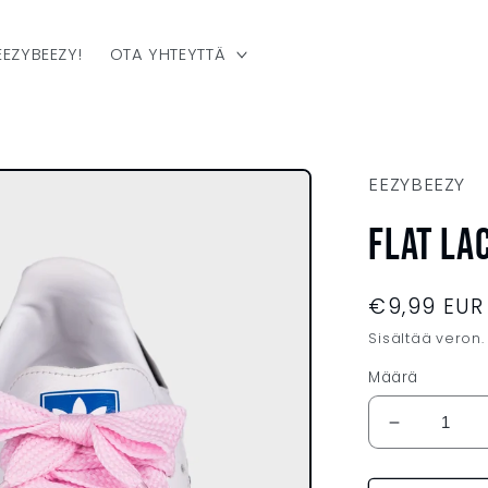
 EEZYBEEZY!
OTA YHTEYTTÄ
EEZYBEEZY
FLAT LAC
Normaalih
€9,99 EUR
Sisältää veron.
Määrä
Vähennä
tuotteen
FLAT