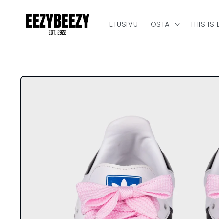
Ohita ja
siirry
sisältöön
ETUSIVU
OSTA
THIS IS
Siirry
tuotetietoihin