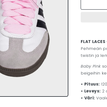
LACES
-
PINK
määrää
FLAT LACES
Pehmeän pa
twistin ja l
Baby Pink
sop
beigeihin ke
• Pituus:
120
• Leveys:
2 
• Väri:
Vaale