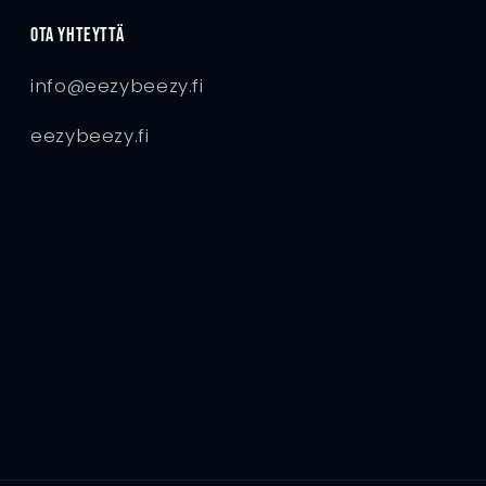
Ota yhteyttä
info@eezybeezy.fi
eezybeezy.fi