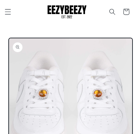
Ohita ja
siirry
Ostosko
sisältöön
Siirry
tuotetietoihin