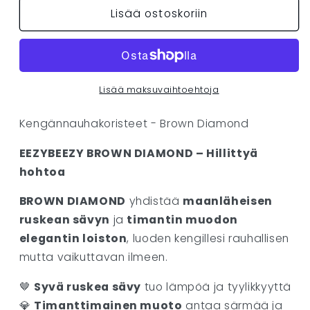
Lisää ostoskoriin
-
-
BROWN
BROWN
DIAMOND
DIAMOND
määrää
määrää
Lisää maksuvaihtoehtoja
Kengännauhakoristeet - Brown Diamond
EEZYBEEZY BROWN DIAMOND – Hillittyä
hohtoa
BROWN DIAMOND
yhdistää
maanläheisen
ruskean sävyn
ja
timantin muodon
elegantin loiston
, luoden kengillesi rauhallisen
mutta vaikuttavan ilmeen.
🤎
Syvä ruskea sävy
tuo lämpöä ja tyylikkyyttä
💎
Timanttimainen muoto
antaa särmää ja