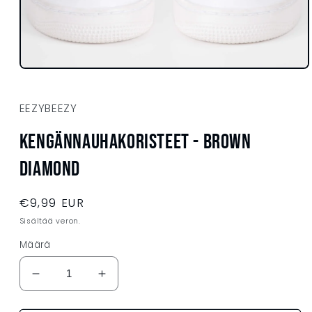
Avaa
aineisto
1
modaalisessa
EEZYBEEZY
ikkunassa
Kengännauhakoristeet - BROWN
DIAMOND
Normaalihinta
€9,99 EUR
Sisältää veron.
Määrä
Vähennä
Lisää
tuotteen
tuotteen
Kengännauhakoristeet
Kengännauhakoristeet