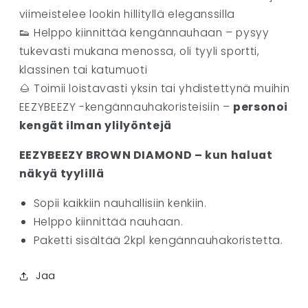
viimeistelee lookin hillityllä eleganssilla
👟 Helppo kiinnittää kengännauhaan – pysyy
tukevasti mukana menossa, oli tyyli sportti,
klassinen tai katumuoti
🌰 Toimii loistavasti yksin tai yhdistettynä muihin
EEZYBEEZY -kengännauhakoristeisiin –
personoi
kengät ilman ylilyöntejä
EEZYBEEZY BROWN DIAMOND – kun haluat
näkyä tyylillä
Sopii kaikkiin nauhallisiin kenkiin.
Helppo kiinnittää nauhaan.
Paketti sisältää 2kpl kengännauhakoristetta.
Jaa