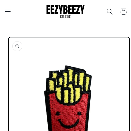
Ohita ja
siirry
Ostosko
sisältöön
Siirry
tuotetietoihin