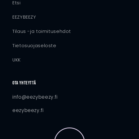
Etsi
EEZYBEEZY
Tilaus -ja toimitusehdot
Tietosuojaseloste
UKK
Ota yhteyttä
info@eezybeezy.fi
eezybeezy.fi