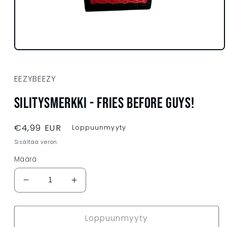
Avaa
aineisto
1
modaalisessa
EEZYBEEZY
ikkunassa
Silitysmerkki - FRIES BEFORE GUYS!
Normaalihinta
€4,99 EUR
Loppuunmyyty
Sisältää veron.
Määrä
Vähennä
Lisää
tuotteen
tuotteen
Silitysmerkki
Silitysmerkki
Loppuunmyyty
-
-