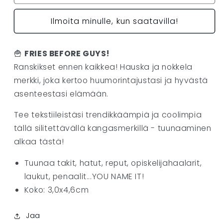
FRIES
FRIES
BEFORE
BEFORE
Ilmoita minulle, kun saatavilla!
GUYS!
GUYS!
määrää
määrää
🍟
FRIES BEFORE GUYS!
Ranskikset ennen kaikkea! Hauska ja nokkela
merkki, joka kertoo huumorintajustasi ja hyvästä
asenteestasi elämään.
Tee tekstiileistäsi trendikkäämpiä ja coolimpia
tällä silitettävällä kangasmerkillä - tuunaaminen
alkaa tästä!
Tuunaa takit, hatut, reput, opiskelijahaalarit,
laukut, penaalit...YOU NAME IT!
Koko: 3,0x4,6cm
Jaa